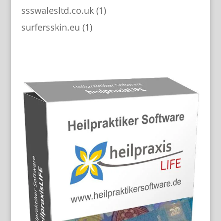
ssswalesltd.co.uk
(1)
surfersskin.eu
(1)