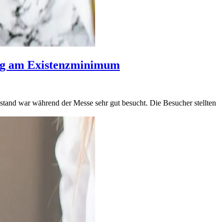
zung am Existenzminimum
stand war während der Messe sehr gut besucht. Die Besucher stellten