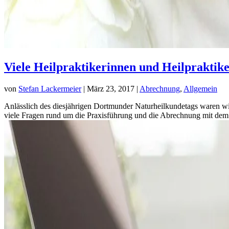
Viele Heilpraktikerinnen und Heilpraktik
von
Stefan Lackermeier
|
März 23, 2017
|
Abrechnung
,
Allgemein
Anlässlich des diesjährigen Dortmunder Naturheilkundetags waren wi
viele Fragen rund um die Praxisführung und die Abrechnung mit dem.